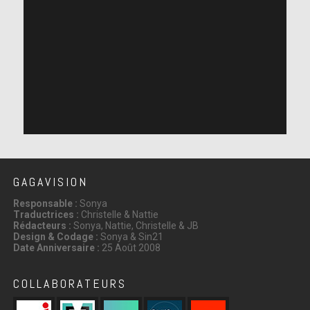
GAGAVISION
Responsable :
Sonya
Traductrices :
Christelle & Nattie
Rédacteurs :
Sonya, Nattie, Christelle & JB
Design & Codage :
Sonya & Sin21
Date Anniversaire :
25 Août 2008
COLLABORATEURS