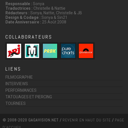
Responsable :
Sonya
Traductrices :
Christelle & Nattie
Rédacteurs :
Sonya, Nattie, Christelle & JB
Design & Codage :
Sonya & Sin21
Date Anniversaire :
25 Août 2008
COLLABORATEURS
LIENS
FILMOGRAPHIE
INTERVIEWS
PERFORMANCES
TATOUAGES ET PIERCING
TOURNEES
© 2008-2020 GAGAVISION.NET /
REVENIR EN HAUT DU SITE
/
PAGE
D'ACCUEIL