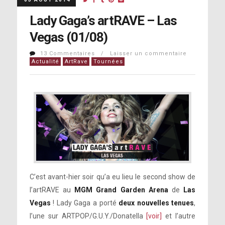
Lady Gaga’s artRAVE – Las
Vegas (01/08)
13 Commentaires / Laisser un commentaire
Actualité
ArtRave
Tournées
C’est avant-hier soir qu’a eu lieu le second show de
l’artRAVE au
MGM Grand Garden Arena
de
Las
Vegas
! Lady Gaga a porté
deux nouvelles tenues
,
l’une sur ARTPOP/G.U.Y./Donatella
[voir]
et l’autre