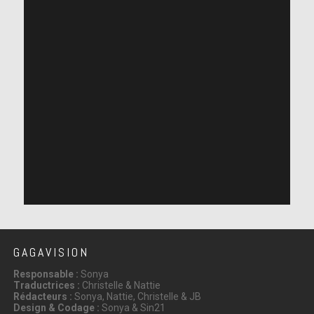
GAGAVISION
Responsable :
Sonya
Traductrices :
Christelle & Nattie
Rédacteurs :
Sonya, Nattie, Christelle & JB
Design & Codage :
Sonya & Sin21