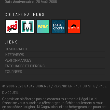
Date Anniversaire :
25 Août 2008
COLLABORATEURS
LIENS
FILMOGRAPHIE
INTERVIEWS
PERFORMANCES
TATOUAGES ET PIERCING
TOURNEES
© 2008-2020 GAGAVISION.NET /
REVENIR EN HAUT DU SITE
/
PAGE
D'ACCUEIL
Gagavision n'héberge pas de contenu multimédia illégal. La loi
française vous autorise à télécharger un fichier seulement si vous
en possédez l'original. Ni Gagavision, ni nos hébergeurs, ne pourront