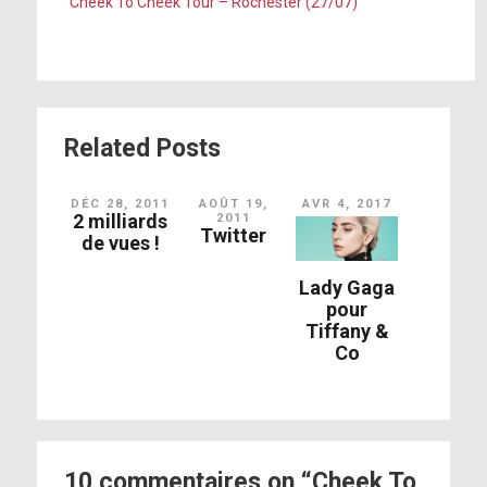
Cheek To Cheek Tour – Rochester (27/07)
Related Posts
DÉC 28, 2011
AOÛT 19,
AVR 4, 2017
2 milliards
2011
Twitter
de vues !
Lady Gaga
pour
Tiffany &
Co
10 commentaires on “Cheek To