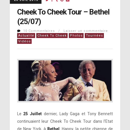
Cheek To Cheek Tour – Bethel
(25/07)
10 Commentaires / Laisser un commentaire
Actualité
Cheek To Cheek
Photos
Tournées
Vidéos
Le
25 Juillet
dernier, Lady Gaga et Tony Bennett
continuaient leur Cheek To Cheek Tour dans l’Etat
de New York, à
Bethel
. Happy, la petite chienne de