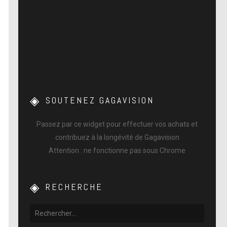
SOUTENEZ GAGAVISION
Passez par ce widget pour effectuer vos achats et
contribuez à la longévité de Gagavision
Attention : ne fonctionne pas sous Chrome
RECHERCHE