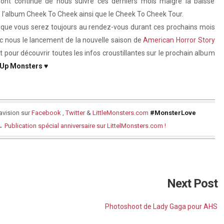
ont continué de nous suivre ces derniers mois malgré la baisse
s l’album Cheek To Cheek ainsi que le Cheek To Cheek Tour.
que vous serez toujours au rendez-vous durant ces prochains mois
c nous le lancement de la nouvelle saison de
American Horror Story
pour découvrir toutes les infos croustillantes sur le prochain album
Up Monsters ♥
avision sur
Facebook
,
Twitter
&
LittleMonsters.com
#MonsterLove
→
Publication spécial anniversaire sur LittelMonsters.com !
Next Post
Photoshoot de Lady Gaga pour AHS