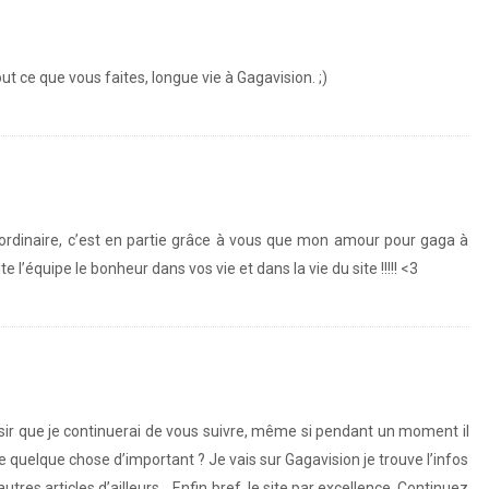
t ce que vous faites, longue vie à Gagavision. ;)
aordinaire, c’est en partie grâce à vous que mon amour pour gaga à
’équipe le bonheur dans vos vie et dans la vie du site !!!!! <3
r que je continuerai de vous suivre, même si pendant un moment il
se quelque chose d’important ? Je vais sur Gagavision je trouve l’infos
utres articles d’ailleurs… Enfin bref, le site par excellence. Continuez