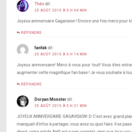
Théo
dit :
25 AOÛT 2015 À 0 H 04 MIN
Joyeux anniversaire Gagavision ! Encore une fois merci pour tou
RÉPONDRE
fanfak
dit :
25 AOÛT 2015 À 0 H 14 MIN
Joyeux anniversaire! Merci à vous pour tout! Vous êtes extr
augmenter cette magnifique fan base ! Je vous souhaite à toute l
RÉPONDRE
Doryan Monster
dit :
25 AOÛT 2015 À 0 H 21 MIN
JOYEUX ANNIVERSAIRE GAGAVISION! :D C’est avec grand plaisi
manquait d’infos à partager, vous avez su quoi faire. Il se pas
direct, votre article AHS est super complet, ainsi que tous vos a