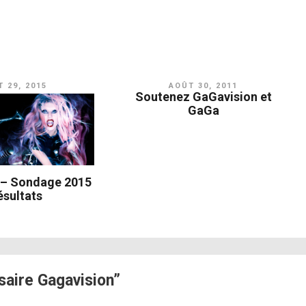
 29, 2015
AOÛT 30, 2011
Soutenez GaGavision et
GaGa
 – Sondage 2015
ésultats
aire Gagavision”