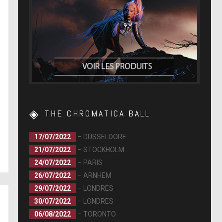
THE CHROMATICA BALL
17/07/2022
– DÜSSELDORF
21/07/2022
– STOCKHOLM
24/07/2022
– PARIS
26/07/2022
– ARNHEM
29/07/2022
– LONDRES
30/07/2022
– LONDRES
06/08/2022
– TORONTO