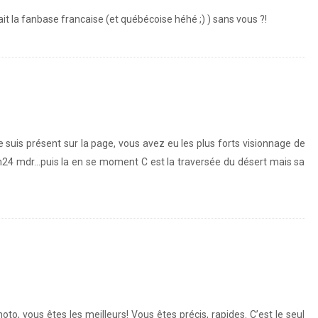
it la fanbase francaise (et québécoise héhé ;) ) sans vous ?!
e suis présent sur la page, vous avez eu les plus forts visionnage de
 h24 mdr…puis la en se moment C est la traversée du désert mais sa
oto, vous êtes les meilleurs! Vous êtes précis, rapides. C’est le seul