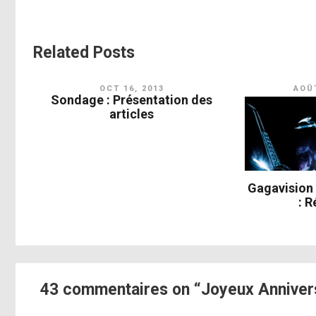
Related Posts
OCT 16, 2013
AOÛT
Sondage : Présentation des
articles
Gagavision
: R
43 commentaires on “Joyeux Annivers