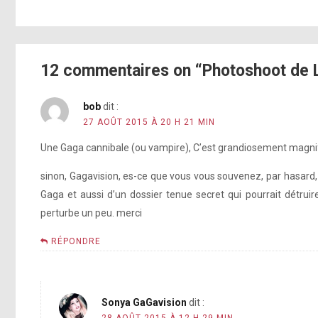
12 commentaires on “Photoshoot de 
bob
dit :
27 AOÛT 2015 À 20 H 21 MIN
Une Gaga cannibale (ou vampire), C’est grandiosement magnifique !!!
sinon, Gagavision, es-ce que vous vous souvenez, par hasard, d
Gaga et aussi d’un dossier tenue secret qui pourrait détruir
perturbe un peu. merci
RÉPONDRE
Sonya GaGavision
dit :
28 AOÛT 2015 À 12 H 29 MIN