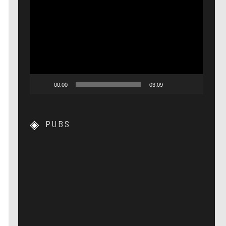
Lecteur
vidéo
00:00
03:09
PUBS