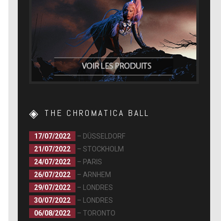
THE CHROMATICA BALL
17/07/2022
– DÜSSELDORF
21/07/2022
– STOCKHOLM
24/07/2022
– PARIS
26/07/2022
– ARNHEM
29/07/2022
– LONDRES
30/07/2022
– LONDRES
06/08/2022
– TORONTO