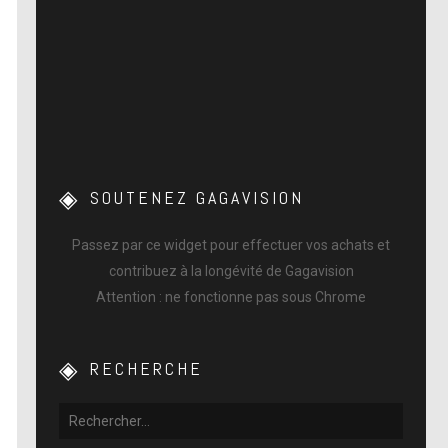
SOUTENEZ GAGAVISION
Passez par ce widget pour effectuer vos achats et
contribuez à la longévité de Gagavision
Attention : ne fonctionne pas sous Chrome
RECHERCHE