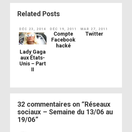
http://gofundme.com/PulseVictimsFund
Related Posts
DÉC 23, 2014
DÉC 19, 2011
MAR 27, 2011
Compte
Twitter
Facebook
hacké
Lady Gaga
aux États-
Unis – Part
http://gofundme.com/PulseVictimsFund
II
32 commentaires on “Réseaux
[photo]
sociaux – Semaine du 13/06 au
19/06”
[photo]