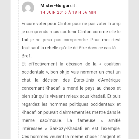
Mister-Guigui
dit :
14 JUIN 2016 À 18 H 56 MIN
Encore voter pour Clinton pour ne pas voter Trump
je comprends mais soutenir Clinton comme elle le
fait je ne peux pas comprendre. Pour moi c’est
tout sauf la rebelle qu’elle dit être dans ce cas-là…
Bref..
Et effectivement la décision de la « coalition
occidentale », bon ok je vais nommer un chat un
chat, la décision des États-Unis d’Amérique
concernant Khadafi a mené le pays au chaos et
[photo]
bien sûr qu’ils vivaient mieux sous khadafi. Et puis
regardez les hommes politiques occidentaux et
[photo]
Khadafi on pouvait clairmement les mettre dans le
même sac/moule. La fameuse « amitié
intéressée » Sarkozy-Khadafi en est l’exemple.
Ces hommes veulent la même chose : l’argent et