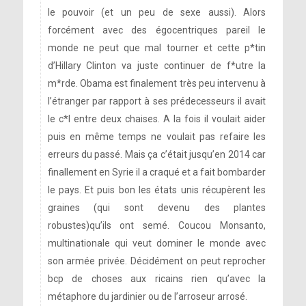
le pouvoir (et un peu de sexe aussi). Alors
forcément avec des égocentriques pareil le
[photo]
monde ne peut que mal tourner et cette p*tin
d’Hillary Clinton va juste continuer de f*utre la
m*rde. Obama est finalement très peu intervenu à
l’étranger par rapport à ses prédecesseurs il avait
le c*l entre deux chaises. A la fois il voulait aider
puis en même temps ne voulait pas refaire les
[photo]
erreurs du passé. Mais ça c’était jusqu’en 2014 car
finallement en Syrie il a craqué et a fait bombarder
le pays. Et puis bon les états unis récupèrent les
graines (qui sont devenu des plantes
robustes)qu’ils ont semé. Coucou Monsanto,
multinationale qui veut dominer le monde avec
son armée privée. Décidément on peut reprocher
bcp de choses aux ricains rien qu’avec la
métaphore du jardinier ou de l’arroseur arrosé.