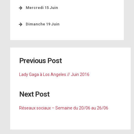
Mercredi 15 Juin
http://bit.ly/1Uw9V9K
[photo]
Dimanche 19 Juin
http://bzfd.it/1UswIak
Previous Post
[photo]
Lady Gaga à Los Angeles // Juin 2016
http://bit.ly/1Uw9V9K
http://bzfd.it/1UswIak
Next Post
Réseaux sociaux – Semaine du 20/06 au 26/06