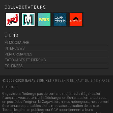
COLLABORATEURS
LIENS
FILMOGRAPHIE
INTERVIEWS
PERFORMANCES
TATOUAGES ET PIERCING
TOURNEES
© 2008-2020 GAGAVISION.NET /
REVENIR EN HAUT DU SITE
/
PAGE
D'ACCUEIL
Gagavision n'héberge pas de contenu multimédia illégal. La loi
française vous autorise à télécharger un fichier seulement si vous
en possédez l'original. Ni Gagavision, ni nos hébergeurs, ne pourront
être tenus responsables d'une mauvaise utilisation de ce site.
Toutes les photos publiées sur GGV appartiennent a leurs