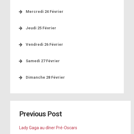
[photo]
Mercredi 24 Février
[photo]
[photo]
[photo]
Jeudi 25 Février
Vendredi 26 Février
[photo]
[photo]
Samedi 27 Février
http://bit.ly/21tKkDR
[lien]
Dimanche 28 Février
[photo]
[photo]
[photo]
[photo]
[photo]
Previous Post
http://bit.ly/21tKkDR
[photo]
[lien]
Lady Gaga au dîner Pré-Oscars
[photo]
[photo]