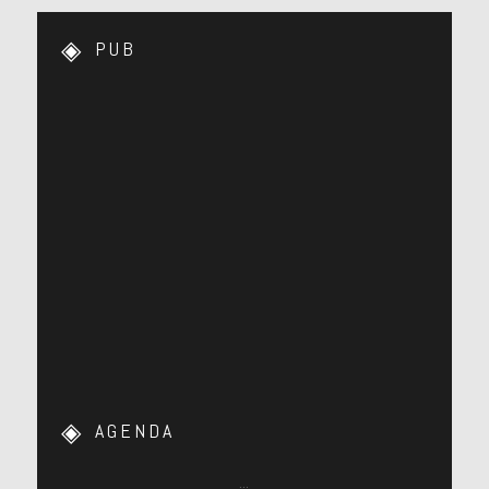
http://bit.ly/1oH1Bf3
PUB
[photo]
[photo]
[photo]
AGENDA
[photo]
…