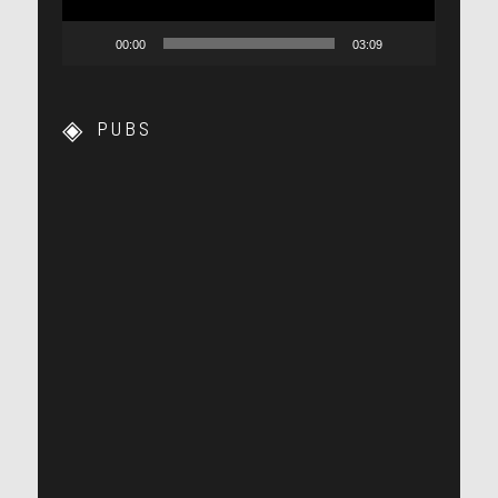
00:00
03:09
PUBS
[photo]
[photo]