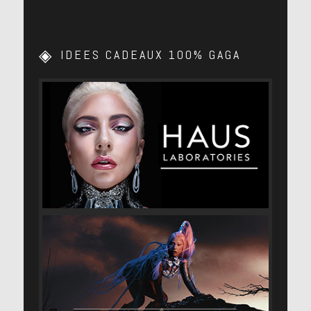
[photo]
http://ow.ly/YPRwE
IDEES CADEAUX 100% GAGA
[photo]
http://ow.ly/YPRwE
[photo]