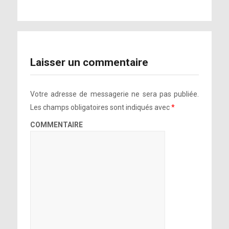
[photo]
https://www.instagram.com/p/BCS-
[photo]
lsWJFM7/
[photo]
Laisser un commentaire
[photo]
[photo]
http://ti.me/1QAP6Oc
[photo]
Votre adresse de messagerie ne sera pas publiée.
https://www.instagram.com/p/BCS-
Les champs obligatoires sont indiqués avec
*
lsWJFM7/
[photo]
COMMENTAIRE
[photo]
[photo]
[photo]
[photo]
[photo]