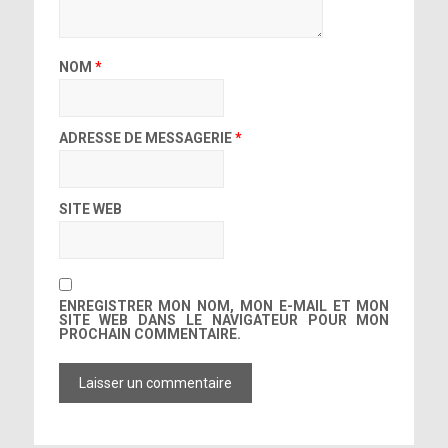
NOM
*
[photo]
[photo]
ADRESSE DE MESSAGERIE
*
SITE WEB
[photo]
http://bit.ly/1oH1Bf3
ENREGISTRER MON NOM, MON E-MAIL ET MON
[photo]
SITE WEB DANS LE NAVIGATEUR POUR MON
PROCHAIN COMMENTAIRE.