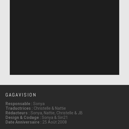
GAGAVISION
Responsable :
Sonya
Traductrices :
Christelle & Nattie
Rédacteurs :
Sonya, Nattie, Christelle & JB
Design & Codage :
Sonya & Sin21
Date Anniversaire :
25 Août 2008