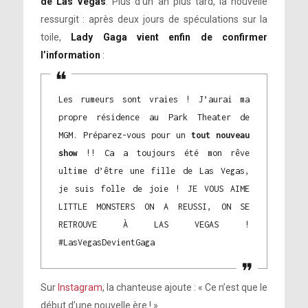
de Las Vegas
. Plus d’un an plus tard, la nouvelle
ressurgit : après deux jours de spéculations sur la
toile,
Lady Gaga vient enfin de confirmer
l’information
:
Les rumeurs sont vraies ! J’aurai ma
propre résidence au Park Theater de
MGM. Préparez-vous pour un
tout nouveau
show
!! Ca a toujours été mon rêve
ultime d’être une fille de Las Vegas,
je suis folle de joie ! JE VOUS AIME
LITTLE MONSTERS ON A REUSSI, ON SE
RETROUVE À LAS VEGAS !
#LasVegasDevientGaga
Sur
Instagram
, la chanteuse ajoute : « Ce n’est que le
début d’une nouvelle ère ! »