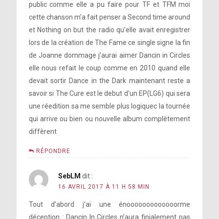
public comme elle a pu faire pour TF et TFM moi
cette chanson m’a fait penser a Second time around
et Nothing on but the radio qu’elle avait enregistrer
lors de la création de The Fame ce single signe la fin
de Joanne dommage j’aurai aimer Dancin in Circles
elle nous refait le coup comme en 2010 quand elle
devait sortir Dance in the Dark maintenant reste a
savoir si The Cure est le debut d’un EP(LG6) qui sera
une réedition sa me semble plus logiquec la tournée
qui arrive ou bien ou nouvelle album complètement
diffèrent
RÉPONDRE
SebLM
dit :
16 AVRIL 2017 À 11 H 58 MIN
Tout d’abord j’ai une énooooooooooooorme
déception : Dancin In Circles n’aura finialement pas