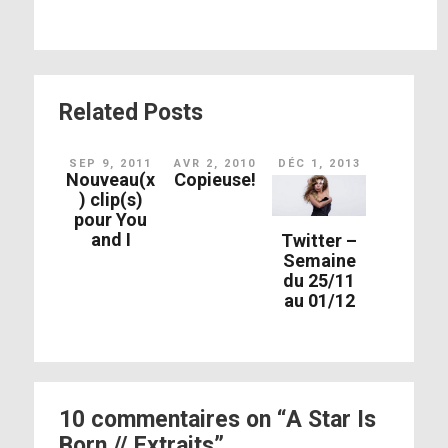
Related Posts
SEP 9, 2011
AVR 2, 2010
DÉC 1, 2013
Nouveau(x
Copieuse!
) clip(s)
pour You
and I
Twitter –
Semaine
du 25/11
au 01/12
10 commentaires on “A Star Is
Born // Extraits”