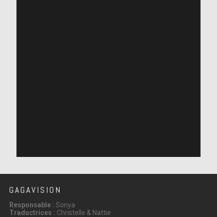
GAGAVISION
Responsable :
Sonya
Traductrices :
Christelle & Nattie