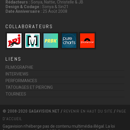
Rédacteurs :
Sonya, Nattie, Christelle & JB
Design & Codage :
Sonya & Sin21
Date Anniversaire :
25 Août 2008
COLLABORATEURS
LIENS
FILMOGRAPHIE
INTERVIEWS
PERFORMANCES
TATOUAGES ET PIERCING
TOURNEES
© 2008-2020 GAGAVISION.NET /
REVENIR EN HAUT DU SITE
/
PAGE
D'ACCUEIL
Gagavision n'héberge pas de contenu multimédia illégal. La loi