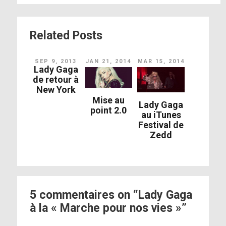
Related Posts
SEP 9, 2013
JAN 21, 2014
MAR 15, 2014
Lady Gaga
de retour à
New York
Mise au
Lady Gaga
point 2.0
au iTunes
Festival de
Zedd
5 commentaires on “Lady Gaga
à la « Marche pour nos vies »”