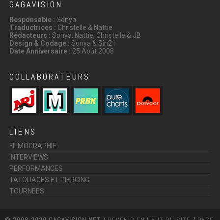
GAGAVISION
Responsable :
Sonya
Traductrices :
Christelle & Nattie
Rédacteurs :
Sonya, Nattie, Christelle & JB
Design & Codage :
Sonya & Sin21
Date Anniversaire :
25 Août 2008
COLLABORATEURS
LIENS
FILMOGRAPHIE
INTERVIEWS
PERFORMANCES
TATOUAGES ET PIERCING
TOURNEES
© 2008-2020 GAGAVISION.NET /
REVENIR EN HAUT DU SITE
/
PAGE