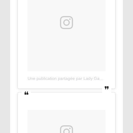
Une publication partagée par Lady Gaga (@ladygaga)
l