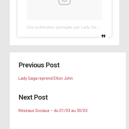
Une publication partagée par Lady Gaga (@ladygaga)
l
Previous Post
Lady Gaga reprend Elton John
Next Post
Réseaux Sociaux – du 01/03 au 30/03