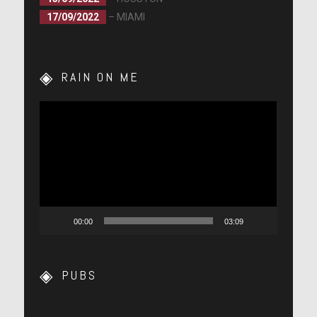
17/09/2022
– MIAMI
RAIN ON ME
Lecteur
vidéo
00:00
03:09
PUBS