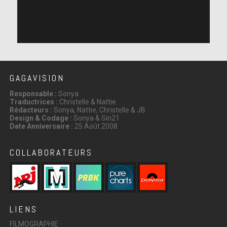
GAGAVISION
Responsable :
Sonya
Traductrices :
Christelle & Nattie
Rédacteurs :
Sonya, Nattie, Christelle & JB
Design & Codage :
Sonya & Sin21
Date Anniversaire :
25 Août 2008
COLLABORATEURS
LIENS
FILMOGRAPHIE