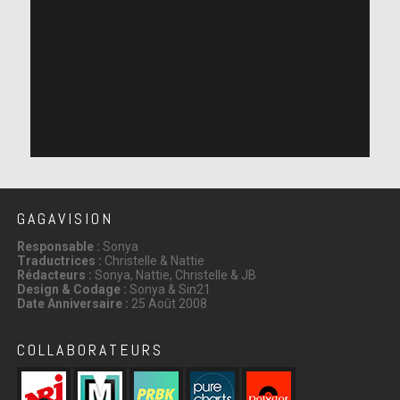
GAGAVISION
Responsable :
Sonya
Traductrices :
Christelle & Nattie
Rédacteurs :
Sonya, Nattie, Christelle & JB
Design & Codage :
Sonya & Sin21
Date Anniversaire :
25 Août 2008
COLLABORATEURS