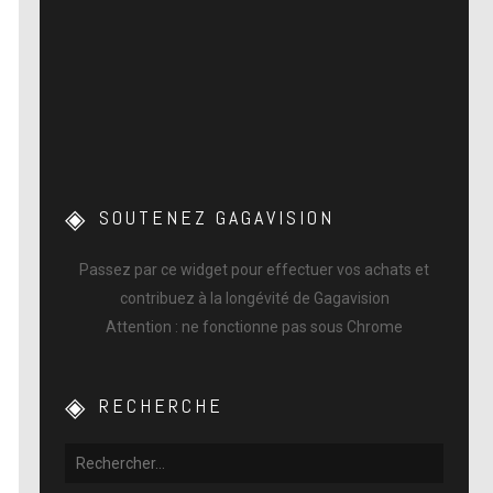
SOUTENEZ GAGAVISION
Passez par ce widget pour effectuer vos achats et
contribuez à la longévité de Gagavision
Attention : ne fonctionne pas sous Chrome
RECHERCHE