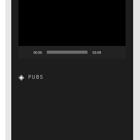
Lecteur
vidéo
00:00
03:09
PUBS