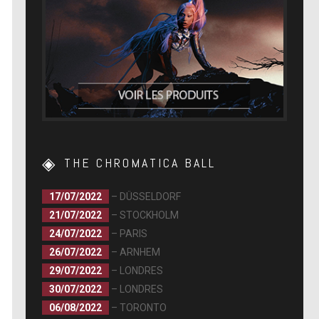
THE CHROMATICA BALL
17/07/2022
– DÜSSELDORF
21/07/2022
– STOCKHOLM
24/07/2022
– PARIS
26/07/2022
– ARNHEM
29/07/2022
– LONDRES
30/07/2022
– LONDRES
06/08/2022
– TORONTO