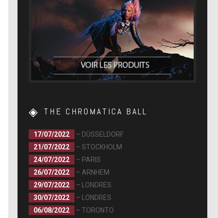
THE CHROMATICA BALL
17/07/2022
– DÜSSELDORF
21/07/2022
– STOCKHOLM
24/07/2022
– PARIS
26/07/2022
– ARNHEM
29/07/2022
– LONDRES
30/07/2022
– LONDRES
06/08/2022
– TORONTO