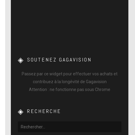
SOUTENEZ GAGAVISION
Passez par ce widget pour effectuer vos achats et
contribuez à la longévité de Gagavision
Attention : ne fonctionne pas sous Chrome
RECHERCHE