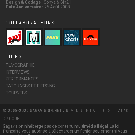
Design & Codage :
Sonya & Sin21
Date Anniversaire :
25 Août 2008
COLLABORATEURS
LIENS
FILMOGRAPHIE
INTERVIEWS
PERFORMANCES
TATOUAGES ET PIERCING
TOURNEES
© 2008-2020 GAGAVISION.NET /
REVENIR EN HAUT DU SITE
/
PAGE
D'ACCUEIL
Gagavision n'héberge pas de contenu multimédia illégal. La loi
française vous autorise à télécharger un fichier seulement si vous