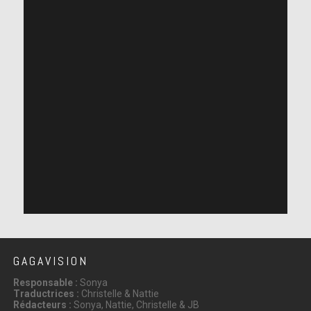
GAGAVISION
Responsable :
Sonya
Traductrices :
Christelle & Nattie
Rédacteurs :
Sonya, Nattie, Christelle & JB