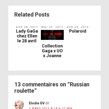
Related Posts
AVR 28, 2011
MAI 23, 2017
AVR 29, 2010
Lady GaGa
Polaroid
chez Ellen
le 28 avril
Collection
Gaga x UO
x Joanne
13 commentaires on “Russian
roulette”
Elodie GV
dit :
2 MARS 2010 À 18 H 27 MIN