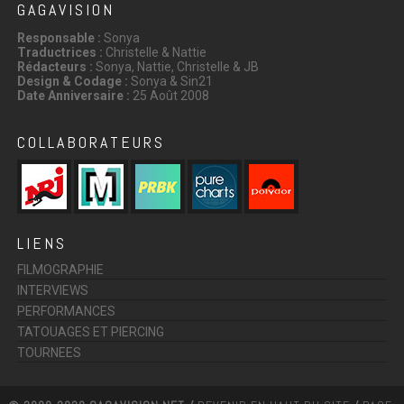
GAGAVISION
Responsable :
Sonya
Traductrices :
Christelle & Nattie
Rédacteurs :
Sonya, Nattie, Christelle & JB
Design & Codage :
Sonya & Sin21
Date Anniversaire :
25 Août 2008
COLLABORATEURS
LIENS
FILMOGRAPHIE
INTERVIEWS
PERFORMANCES
TATOUAGES ET PIERCING
TOURNEES