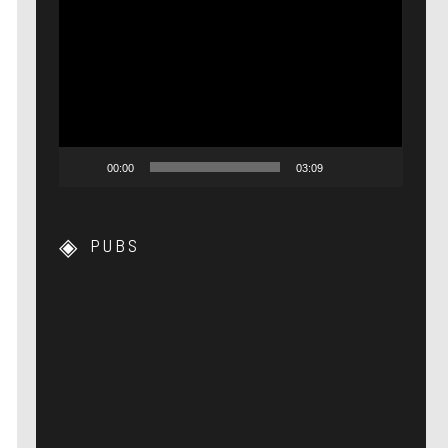
Lecteur
vidéo
00:00
03:09
PUBS