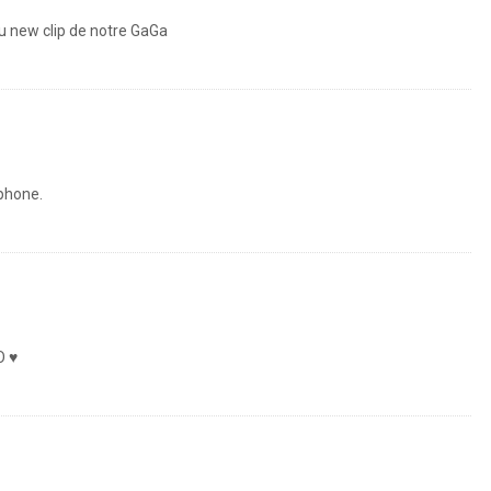
du new clip de notre GaGa
ephone.
O ♥