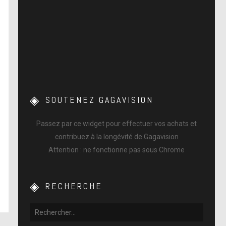
SOUTENEZ GAGAVISION
Passez par ce widget pour effectuer vos achats et
contribuez à la longévité de Gagavision
Attention : ne fonctionne pas sous Chrome
RECHERCHE