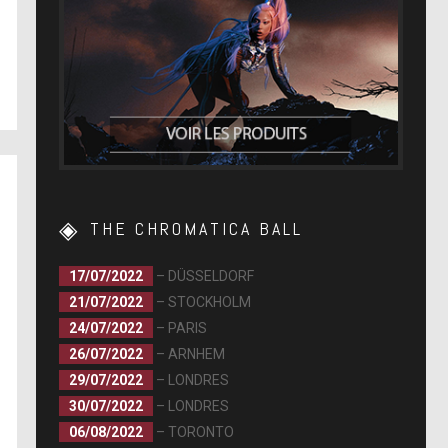
THE CHROMATICA BALL
17/07/2022
– DÜSSELDORF
21/07/2022
– STOCKHOLM
24/07/2022
– PARIS
26/07/2022
– ARNHEM
29/07/2022
– LONDRES
30/07/2022
– LONDRES
06/08/2022
– TORONTO