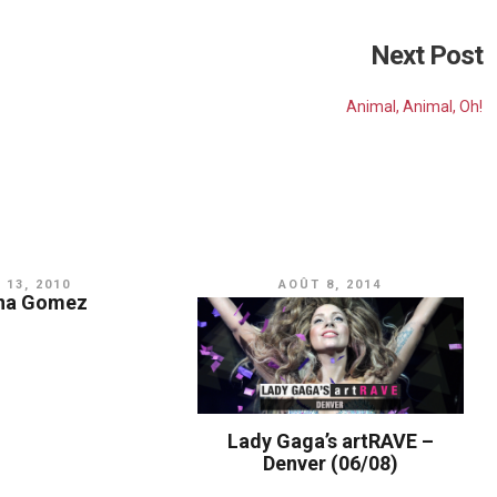
Next Post
Animal, Animal, Oh!
 13, 2010
AOÛT 8, 2014
na Gomez
Lady Gaga’s artRAVE –
Denver (06/08)