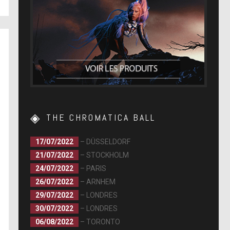
THE CHROMATICA BALL
17/07/2022
– DÜSSELDORF
21/07/2022
– STOCKHOLM
24/07/2022
– PARIS
26/07/2022
– ARNHEM
29/07/2022
– LONDRES
30/07/2022
– LONDRES
06/08/2022
– TORONTO