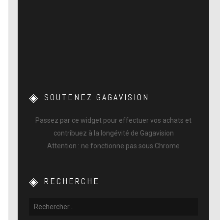
SOUTENEZ GAGAVISION
Passez par ce widget pour effectuer vos achats et
contribuez à la longévité de Gagavision
Attention : ne fonctionne pas sous Chrome
RECHERCHE