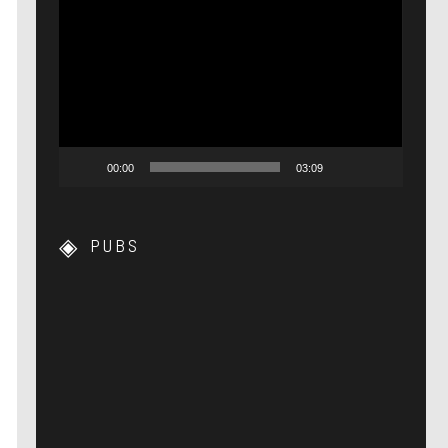
Lecteur
vidéo
00:00
03:09
PUBS