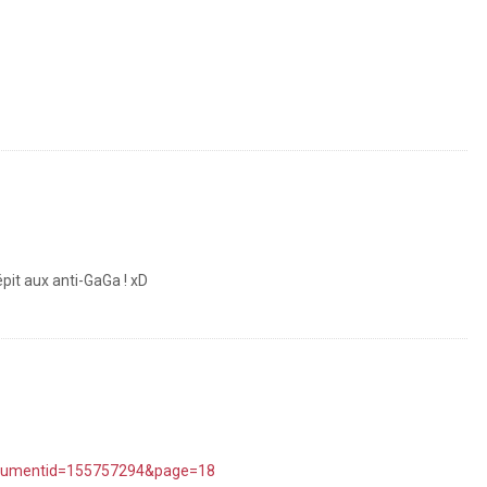
pit aux anti-GaGa ! xD
documentid=155757294&page=18