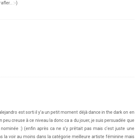
afler… :-)
alejandro est sorti il y’a un petit moment déjà dance in the dark on en
n peu creuse à ce niveau la donc ca a du jouer, je suis persuadée que
té nominée :) (enfin après ca ne s’y prêtait pas mais c’est juste une
pas la voir au moins dans la catégorie meilleure artiste féminine mais