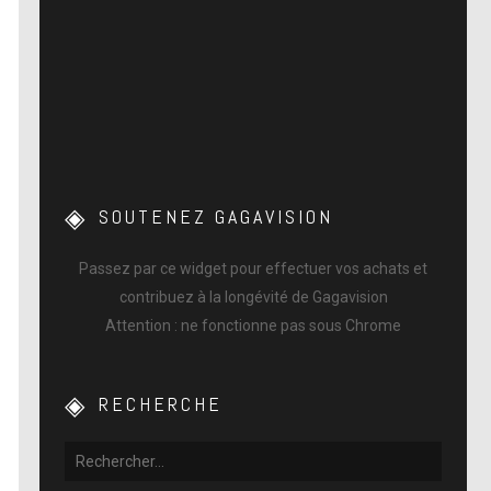
SOUTENEZ GAGAVISION
Passez par ce widget pour effectuer vos achats et
contribuez à la longévité de Gagavision
Attention : ne fonctionne pas sous Chrome
RECHERCHE