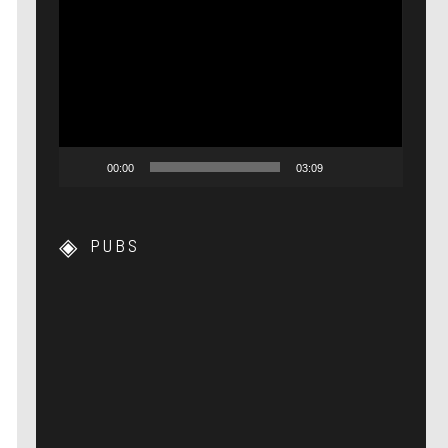
Lecteur
vidéo
00:00
03:09
PUBS