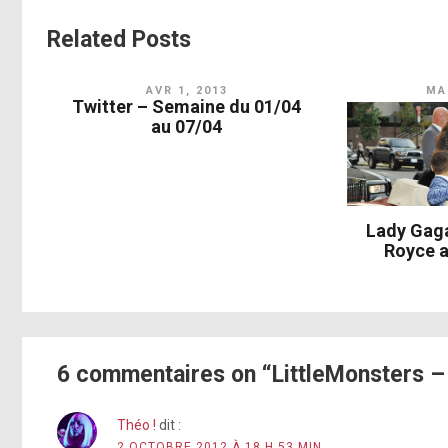
Related Posts
AVR 1, 2013
MAI
Twitter – Semaine du 01/04
au 07/04
Lady Gaga
Royce 
6 commentaires on “LittleMonsters –
Théo !
dit :
2 OCTOBRE 2012 À 18 H 53 MIN