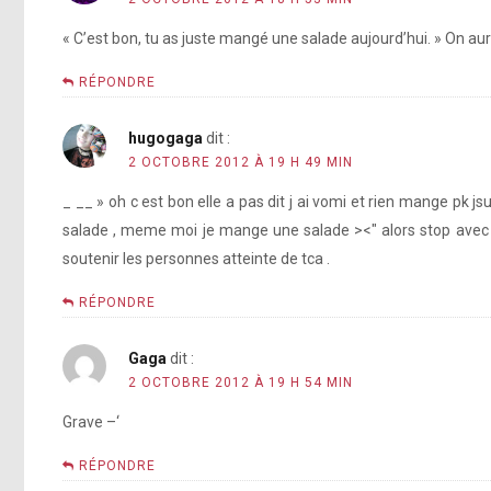
« C’est bon, tu as juste mangé une salade aujourd’hui. » On au
RÉPONDRE
hugogaga
dit :
2 OCTOBRE 2012 À 19 H 49 MIN
_ __ » oh c est bon elle a pas dit j ai vomi et rien mange pk jsui
salade , meme moi je mange une salade ><" alors stop avec le
soutenir les personnes atteinte de tca .
RÉPONDRE
Gaga
dit :
2 OCTOBRE 2012 À 19 H 54 MIN
Grave –‘
RÉPONDRE