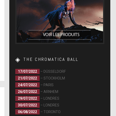
THE CHROMATICA BALL
17/07/2022
– DÜSSELDORF
21/07/2022
– STOCKHOLM
24/07/2022
– PARIS
26/07/2022
– ARNHEM
29/07/2022
– LONDRES
30/07/2022
– LONDRES
06/08/2022
– TORONTO