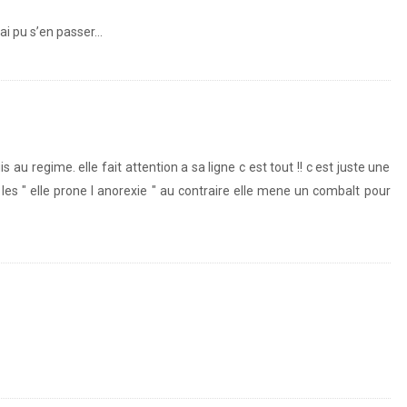
rai pu s’en passer…
s au regime. elle fait attention a sa ligne c est tout !! c est juste une
s " elle prone l anorexie " au contraire elle mene un combalt pour