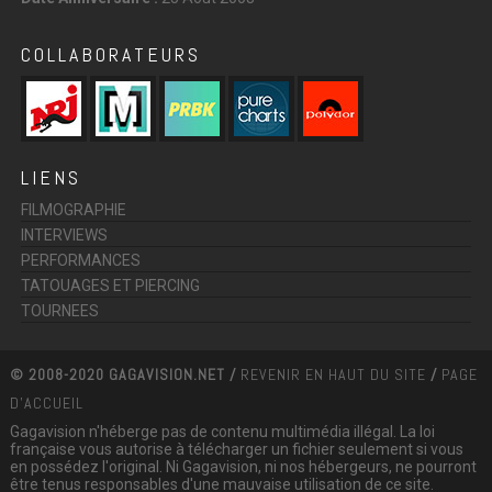
COLLABORATEURS
LIENS
FILMOGRAPHIE
INTERVIEWS
PERFORMANCES
TATOUAGES ET PIERCING
TOURNEES
© 2008-2020 GAGAVISION.NET /
REVENIR EN HAUT DU SITE
/
PAGE
D'ACCUEIL
Gagavision n'héberge pas de contenu multimédia illégal. La loi
française vous autorise à télécharger un fichier seulement si vous
en possédez l'original. Ni Gagavision, ni nos hébergeurs, ne pourront
être tenus responsables d'une mauvaise utilisation de ce site.