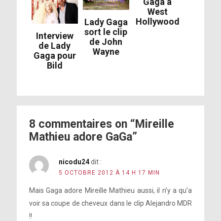
Gaga à
West
Hollywood
Lady Gaga
sort le clip
Interview
de John
de Lady
Wayne
Gaga pour
Bild
8 commentaires on “Mireille
Mathieu adore GaGa”
nicodu24
dit :
5 OCTOBRE 2012 À 14 H 17 MIN
Mais Gaga adore Mireille Mathieu aussi, il n’y a qu’a
voir sa coupe de cheveux dans le clip Alejandro MDR
!!