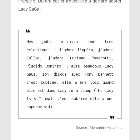
France 5. Durant cet entretien elle a déclaré adorer
Lady GaGa :
Mes goûts musicaux sont très
éclectiques ! J’adore l’opéra, j’adore
Callas, j’adore Luciano Pavarotti,
Placido Domingo. J’aime beaucoup Lady
GaGa, son disque avec Tony Bennett
c’est sublime, elle a une voix quand
elle est dans Lady in a tramp (The Lady
Is A Tramp), c’est sublime elle a une
superbe voix.
Source : Morandini via oh-nit