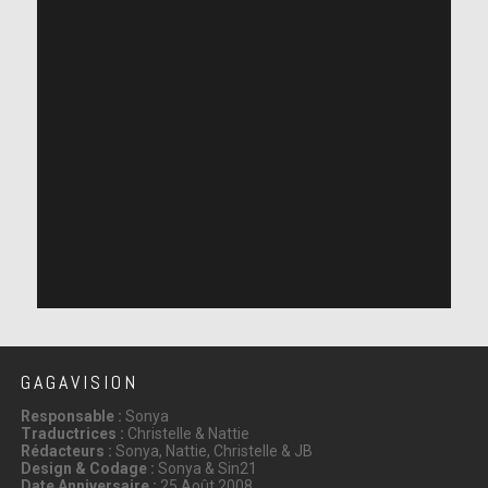
GAGAVISION
Responsable :
Sonya
Traductrices :
Christelle & Nattie
Rédacteurs :
Sonya, Nattie, Christelle & JB
Design & Codage :
Sonya & Sin21
Date Anniversaire :
25 Août 2008