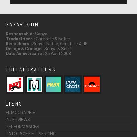
GAGAVISION
Responsable :
Sonya
Traductrices :
Christelle & Nattie
Rédacteurs :
Sonya, Nattie, Christelle & JB
Design & Codage :
Sonya & Sin21
Date Anniversaire :
25 Août 2008
COLLABORATEURS
LIENS
FILMOGRAPHIE
INTERVIEWS
PERFORMANCES
TATOUAGES ET PIERCING