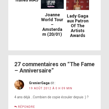
Joanne
Lady Gaga
World Tour
aux Patron
–
Of The
Amsterda
Artists
m (20/01)
Awards
27 commentaires on “The Fame
– Anniversaire”
GrenierGaga
dit :
19 AOÛT 2012 À 0 H 09 MIN
4 ans déjà …Combien de copie écouler depuis :) ?
RÉPONDRE