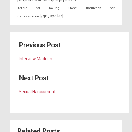
j’apprends autant que je peux. »
Article par Rolling Stone, traduction par
[/gn_spoiler]
Gagavision.net
Previous Post
Interview Madeon
Next Post
Sexual Harassment
Related Posts