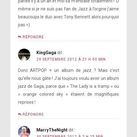
parlée il y a un an et moi sa m’enballe totalement ! :D
même si je ne suis pas fan de Jazz à l’orgine j’aime
beaucoups le duo avec Tony Bennett alors pourquoi
pas =)
RÉPONDRE
KingGaga
dit :
29 SEPTEMBRE 2012 À 21 H 00 MIN
Donc ARTPOP + un album de jazz ? Mais c’est
qu’elle nous gâte ! J’ai toujours voulu avoir un album
jazz de Gaga, parce que « The Lady is a tramp » ou
« orange colored sky » étaient de magnifiques
reprises !
RÉPONDRE
MarryTheNight
dit :
30 SEPTEMBRE 2012 À 2 H 25 MIN