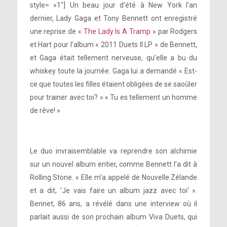
style= »1″] Un beau jour d’été à New York l’an
dernier, Lady Gaga et Tony Bennett ont enregistré
une reprise de
« The Lady Is A Tramp »
par Rodgers
et Hart pour l’album « 2011 Duets II LP » de Bennett,
et Gaga était tellement nerveuse, qu’elle a bu du
whiskey toute la journée. Gaga lui a demandé « Est-
ce que toutes les filles étaient obligées de se saoûler
pour trainer avec toi? » « Tu es tellement un homme
de rêve! »
Le duo invraisemblable va reprendre son alchimie
sur un nouvel album entier, comme Bennett l’a dit à
Rolling Stone. « Elle m’a appelé de Nouvelle Zélande
et a dit, ‘Je vais faire un album jazz avec toi' ».
Bennet, 86 ans, a révélé dans une interview où il
parlait aussi de son prochain album Viva Duets, qui