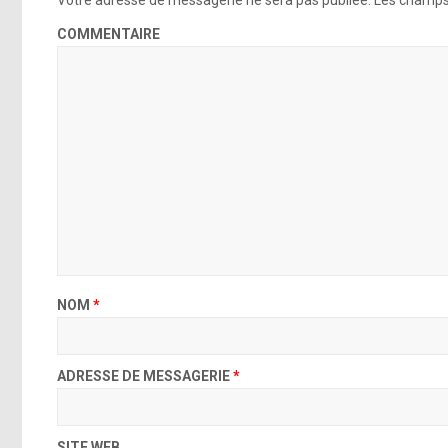
Votre adresse de messagerie ne sera pas publiée.
Les champs 
COMMENTAIRE
NOM
*
ADRESSE DE MESSAGERIE
*
SITE WEB