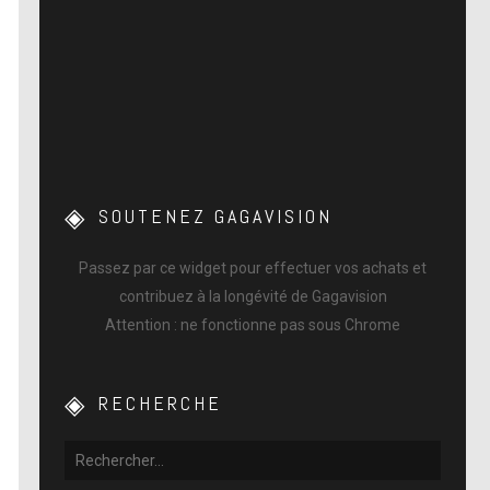
SOUTENEZ GAGAVISION
Passez par ce widget pour effectuer vos achats et
contribuez à la longévité de Gagavision
Attention : ne fonctionne pas sous Chrome
RECHERCHE