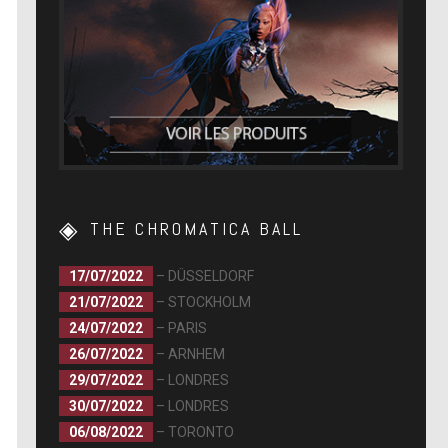
THE CHROMATICA BALL
17/07/2022
– DÜSSELDORF
21/07/2022
– STOCKHOLM
24/07/2022
– PARIS
26/07/2022
– ARNHEM
29/07/2022
– LONDRES
30/07/2022
– LONDRES
06/08/2022
– TORONTO