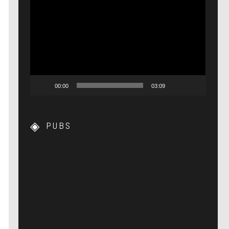
Lecteur
vidéo
00:00
03:09
PUBS