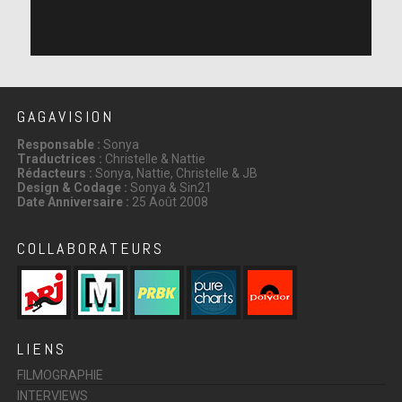
GAGAVISION
Responsable :
Sonya
Traductrices :
Christelle & Nattie
Rédacteurs :
Sonya, Nattie, Christelle & JB
Design & Codage :
Sonya & Sin21
Date Anniversaire :
25 Août 2008
COLLABORATEURS
LIENS
FILMOGRAPHIE
INTERVIEWS