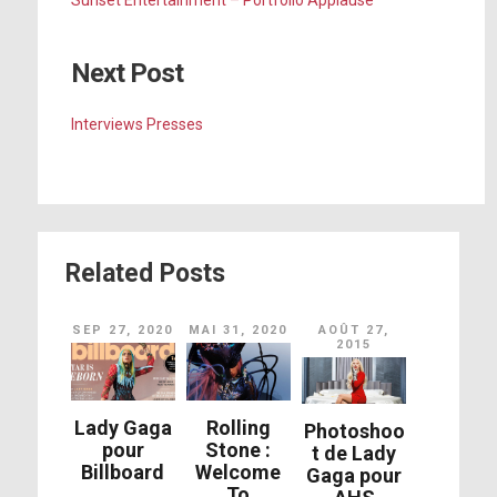
Sunset Entertainment – Portfolio Applause
Next Post
Interviews Presses
Related Posts
SEP 27, 2020
MAI 31, 2020
AOÛT 27,
2015
Lady Gaga
Rolling
Photoshoo
pour
Stone :
t de Lady
Billboard
Welcome
Gaga pour
To