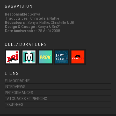
GAGAVISION
Responsable :
Sonya
Traductrices :
Christelle & Nattie
Rédacteurs :
Sonya, Nattie, Christelle & JB
Design & Codage :
Sonya & Sin21
Date Anniversaire :
25 Août 2008
COLLABORATEURS
LIENS
FILMOGRAPHIE
INTERVIEWS
PERFORMANCES
TATOUAGES ET PIERCING
TOURNEES