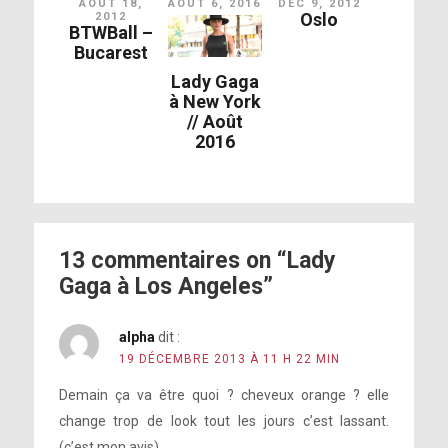
AOÛT 18,
AOÛT 6, 2016
DÉC 9, 2012
Oslo
2012
BTWBall –
Bucarest
Lady Gaga
à New York
// Août
2016
13 commentaires on “Lady
Gaga à Los Angeles”
alpha
dit :
19 DÉCEMBRE 2013 À 11 H 22 MIN
Demain ça va être quoi ? cheveux orange ? elle
change trop de look tout les jours c’est lassant.
(c’est mon avis)