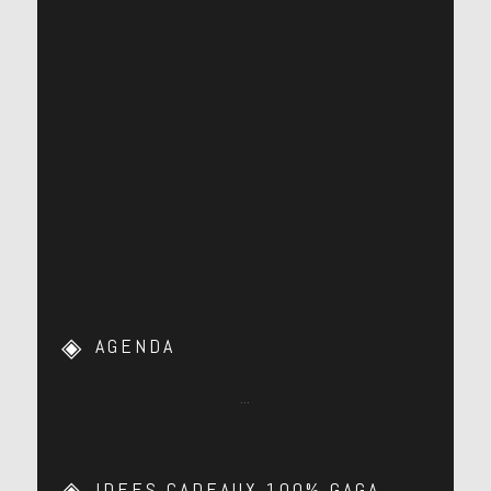
AGENDA
…
IDEES CADEAUX 100% GAGA