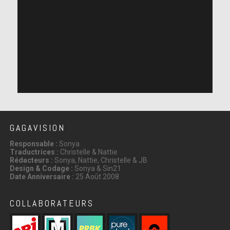
GAGAVISION
Responsable :
Sonya
Traductrices :
Christelle & Nattie
Rédacteurs :
Sonya, Nattie, Christelle & JB
Design & Codage :
Sonya & Sin21
Date Anniversaire :
25 Août 2008
COLLABORATEURS