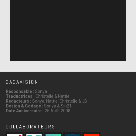
GAGAVISION
Responsable :
Sonya
Traductrices :
Christelle & Nattie
Rédacteurs :
Sonya, Nattie, Christelle & JB
Design & Codage :
Sonya & Sin21
Date Anniversaire :
25 Août 2008
COLLABORATEURS