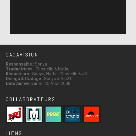
GAGAVISION
Responsable :
Sonya
Traductrices :
Christelle & Nattie
Rédacteurs :
Sonya, Nattie, Christelle & JB
Design & Codage :
Sonya & Sin21
Date Anniversaire :
25 Août 2008
COLLABORATEURS
LIENS