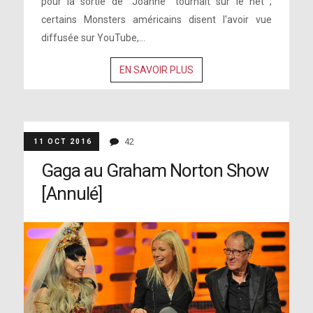
pour la sortie de "Joanne" tournait sur le net ;
certains Monsters américains disent l'avoir vue
diffusée sur YouTube,...
EN SAVOIR PLUS
42
11 OCT 2016
Gaga au Graham Norton Show
[Annulé]