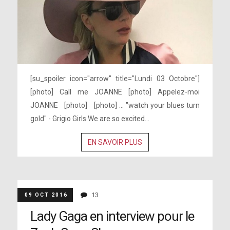
[su_spoiler icon="arrow" title="Lundi 03 Octobre"]
[photo] Call me JOANNE [photo] Appelez-moi
JOANNE [photo] [photo] ... "watch your blues turn
gold" - Grigio Girls We are so excited...
EN SAVOIR PLUS
13
09 OCT 2016
Lady Gaga en interview pour le