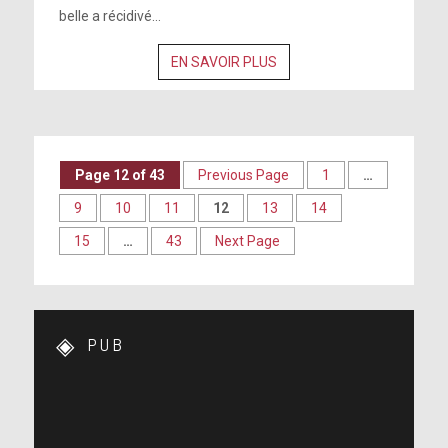
belle a récidivé...
EN SAVOIR PLUS
Page 12 of 43
Previous Page
1
…
9
10
11
12
13
14
15
…
43
Next Page
PUB