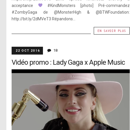
acceptance
#KindMonsters [photo] Pré-commandez
#ZombyGaga de @MonsterHigh & @BTWFoundation:
http://bit.ly/2dMVeT3 Répandons...
EN SAVOIR PLUS
18
22 OCT 2016
Vidéo promo : Lady Gaga x Apple Music