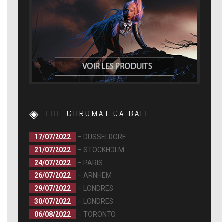
THE CHROMATICA BALL
17/07/2022
– DÜSSELDORF
21/07/2022
– STOCKHOLM
24/07/2022
– PARIS
26/07/2022
– ARNHEM
29/07/2022
– LONDRES
30/07/2022
– LONDRES
06/08/2022
– TORONTO