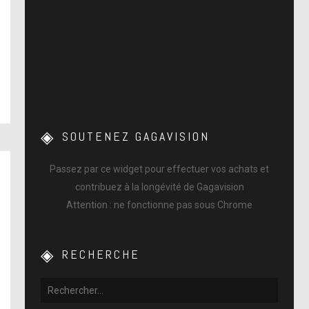
SOUTENEZ GAGAVISION
Passez par ce widget pour effectuer vos achats et
contribuez à la longévité de Gagavision
Attention : ne fonctionne pas sous Chrome
RECHERCHE