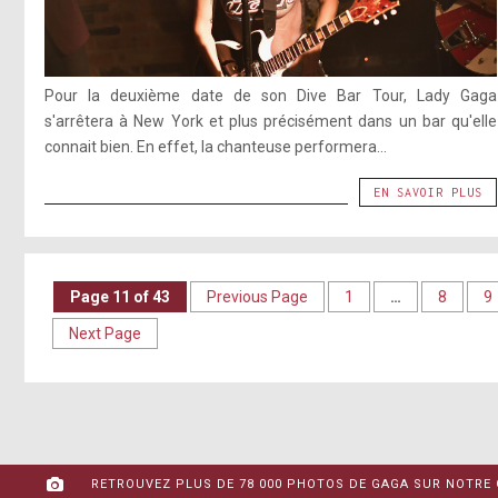
Pour la deuxième date de son Dive Bar Tour, Lady Gaga
s'arrêtera à New York et plus précisément dans un bar qu'elle
connait bien. En effet, la chanteuse performera...
EN SAVOIR PLUS
Page 11 of 43
Previous Page
1
…
8
9
Next Page
RETROUVEZ PLUS DE 78 000 PHOTOS DE GAGA SUR NOTRE 