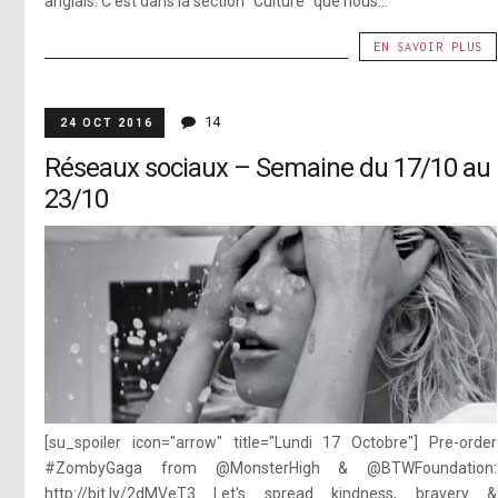
anglais. C'est dans la section "Culture" que nous...
EN SAVOIR PLUS
14
24 OCT 2016
Réseaux sociaux – Semaine du 17/10 au
23/10
[su_spoiler icon="arrow" title="Lundi 17 Octobre"] Pre-order
#ZombyGaga from @MonsterHigh & @BTWFoundation:
http://bit.ly/2dMVeT3 Let's spread kindness, bravery &