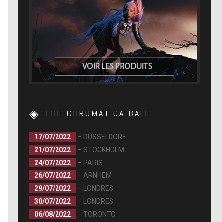
THE CHROMATICA BALL
17/07/2022
– DÜSSELDORF
21/07/2022
– STOCKHOLM
24/07/2022
– PARIS
26/07/2022
– ARNHEM
29/07/2022
– LONDRES
30/07/2022
– LONDRES
06/08/2022
– TORONTO