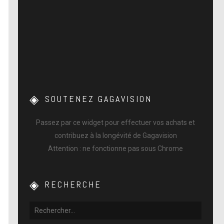
SOUTENEZ GAGAVISION
Passez par ce widget pour effectuer vos achats et
contribuez à la longévité de Gagavision
Attention : ne fonctionne pas sous Chrome
RECHERCHE