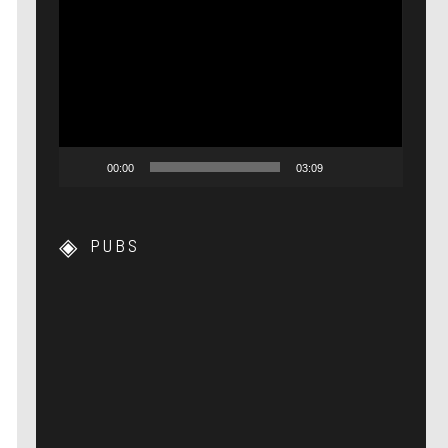
Lecteur
vidéo
00:00
03:09
PUBS